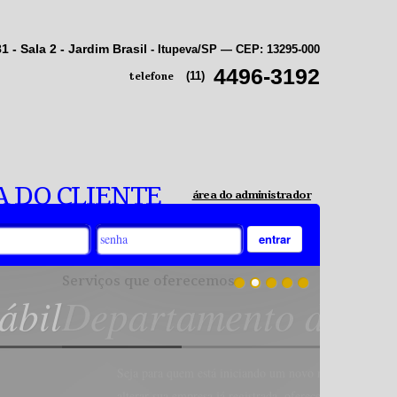
 - Sala 2 - Jardim Brasil
- Itupeva/SP — CEP: 13295-000
4496-3192
(11)
telefone
 DO CLIENTE
área do administrador
entrar
to de Registros
um novo negócio ou para quem somente procura
a, oferecemos apoio constante, elaborando a