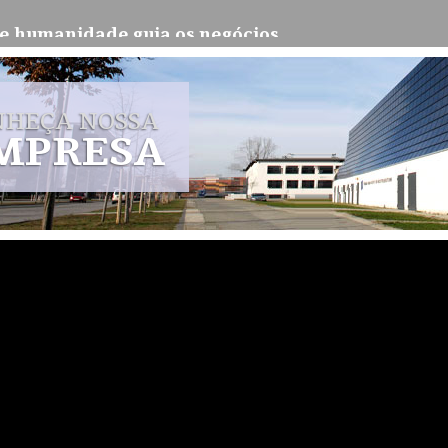
a e humanidade guia os negócios
stão humanizada tornou-se um diferencial competitivo, unindo eficiência tecnológica,
NHEÇA NOSSA
MPRESA
pendência operacional e continuidade dos negóc
de suprimentos: proteção estratégica contra falhas
% ao ano; entenda impactos para empresas
ção da economia, inflação acima da meta e cenário de incertezas que influencia cré