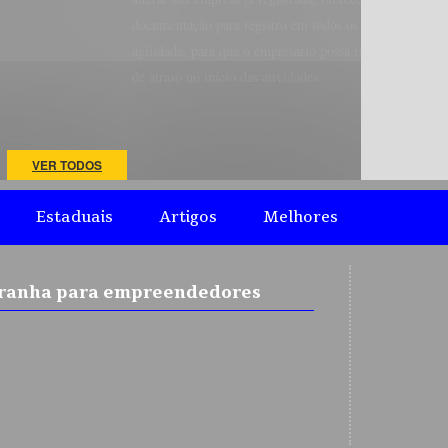
odos os órgãos e repartições necessárias com
 possa rapidamente obter o registro, sem necessidade
s.
VER TODOS
Estaduais
Artigos
Melhores
-Aranha para empreendedores