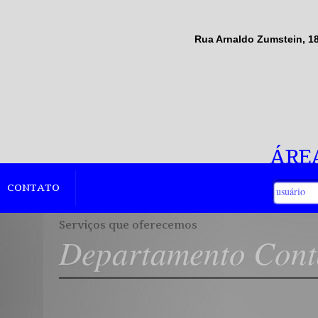
Rua Arnaldo Zumstein, 181
ÁREA
CONTATO
Serviços que oferecemos
Departamen
Seja para quem está iniciando 
alterar sua empresa já registrad