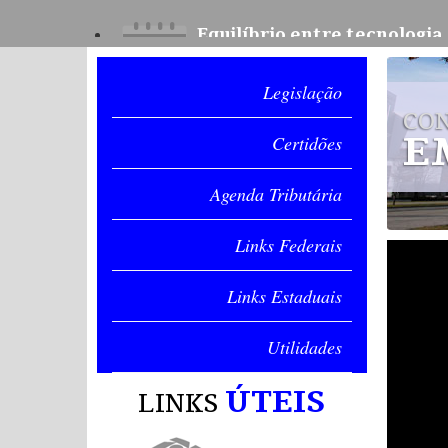
Equilíbrio entre tecnologi
07/08/2026
O equilíbrio entre inteligência artificial e ge
sustentável
Legislação
CO
E
Certidões
Agenda Tributária
Gestão de fornecedores, de
07/08/2026
Links Federais
Identifique dependências e otimize sua cadeia 
Links Estaduais
Utilidades
ÚTEIS
LINKS
Copom reduz Selic para 14
07/08/2026
Decisão do Banco Central considera desacelera