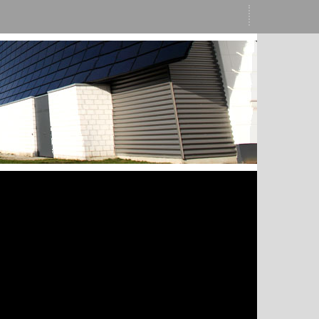
 confiança, empatia e liderança para gerar valor
ios
dito e investimentos