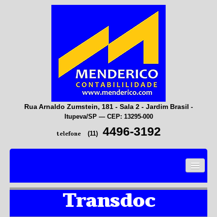
Rua Arnaldo Zumstein, 181 - Sala 2 - Jardim Brasil
-
Itupeva/SP — CEP: 13295-000
4496-3192
(11)
telefone
HOME
Transdoc
EMPRESA