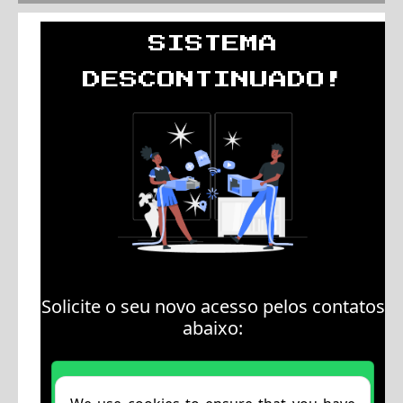
SERVIÇOS
CONTATO
ÁREA DO CLIENTE
área do administrador
entrar